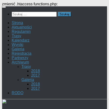
zmienić .htaccess functions.php:
Przejdź
do
Szukaj:
treści
Strona
Aktualności
Regulamin
Trasy
Kalendarz
Wyniki
Galeria
Rejestracja
Partnerzy
Archiwum
Trasy
2018
2017
Galeria
2018
2017
RODO