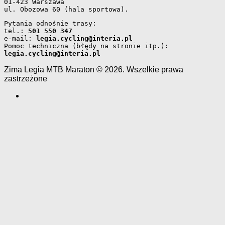
01-423 Warszawa 
ul. Obozowa 60 (hala sportowa).
Pytania odnośnie trasy: 
tel.: 
501 550 347
e-mail: 
legia.cycling@interia.pl
Pomoc techniczna (błędy na stronie itp.): 
legia.cycling@interia.pl
Zima Legia MTB Maraton © 2026. Wszelkie prawa
zastrzeżone