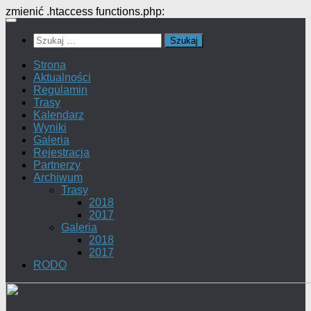
zmienić .htaccess functions.php:
Przejdź
do
Szukaj:
treści
Strona
Aktualności
Regulamin
Trasy
Kalendarz
Wyniki
Galeria
Rejestracja
Partnerzy
Archiwum
Trasy
2018
2017
Galeria
2018
2017
RODO