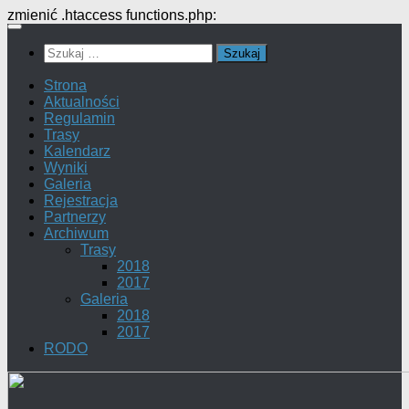
zmienić .htaccess functions.php:
Przejdź
do
Szukaj:
treści
Strona
Aktualności
Regulamin
Trasy
Kalendarz
Wyniki
Galeria
Rejestracja
Partnerzy
Archiwum
Trasy
2018
2017
Galeria
2018
2017
RODO