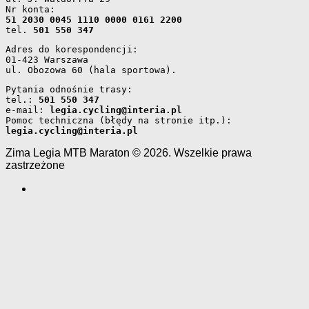
Nr konta: 
51 2030 0045 1110 0000 0161 2200
tel. 
501 550 347
Adres do korespondencji: 
01-423 Warszawa 
ul. Obozowa 60 (hala sportowa).
Pytania odnośnie trasy: 
tel.: 
501 550 347
e-mail: 
legia.cycling@interia.pl
Pomoc techniczna (błędy na stronie itp.): 
legia.cycling@interia.pl
Zima Legia MTB Maraton © 2026. Wszelkie prawa
zastrzeżone