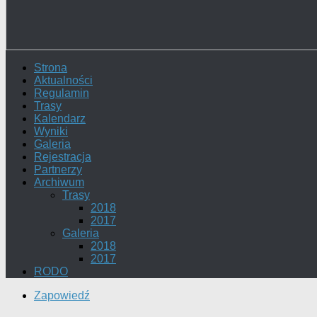
Strona
Aktualności
Regulamin
Trasy
Kalendarz
Wyniki
Galeria
Rejestracja
Partnerzy
Archiwum
Trasy
2018
2017
Galeria
2018
2017
RODO
Zapowiedź