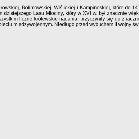
orowskiej, Bolimowskiej, Wiślickiej i Kampinoskiej, które do 
 dzisiejszego Lasu Młociny, który w XVI w. był znacznie wię
szystkim liczne królewskie nadania, przyczyniły się do znacz
leciu międzywojennym. Niedługo przed wybuchem II wojny świat