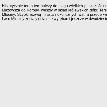
Historycznie teren ten należy do ciągu wielkich puszcz: Jakt
Mazowsza do Korony, weszły w skład królewskich dóbr. Teren
Młociny. Szybki rozwój miasta i okolicznych wsi, a przede w
Lasu Młociny zostały ustalone wyrębami jeszcze w dwudziesto