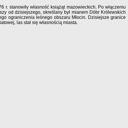
1476 r. stanowiły własność książąt mazowieckich. Po włączeniu
kszy od dzisiejszego, określany był mianem Dóbr Królewskich
nego ograniczenia leśnego obszaru Młocin. Dzisiejsze granice
owej, las stał się własnością miasta.