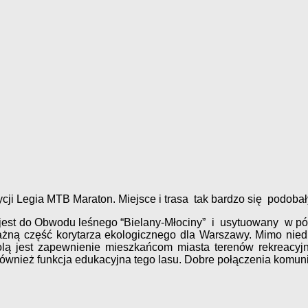
dycji Legia MTB Maraton. Miejsce i trasa tak bardzo się podob
t do Obwodu leśnego “Bielany-Młociny” i usytuowany w północ
ną część korytarza ekologicznego dla Warszawy. Mimo nieduż
olą jest zapewnienie mieszkańcom miasta terenów rekreacyjn
t również funkcja edukacyjna tego lasu. Dobre połączenia komun