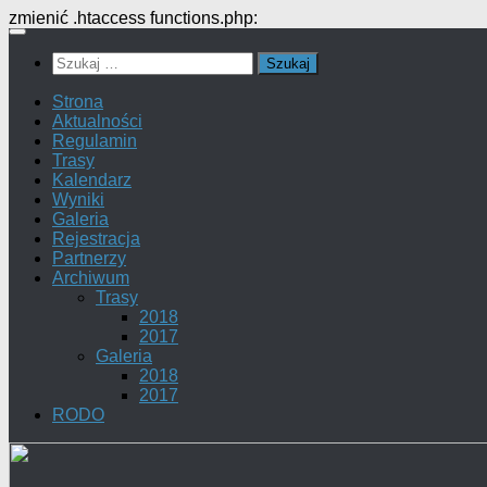
zmienić .htaccess functions.php:
Przejdź
do
Szukaj:
treści
Strona
Aktualności
Regulamin
Trasy
Kalendarz
Wyniki
Galeria
Rejestracja
Partnerzy
Archiwum
Trasy
2018
2017
Galeria
2018
2017
RODO