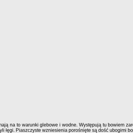
mają na to warunki glebowe i wodne. Występują tu bowiem zaró
zyli łęgi. Piaszczyste wzniesienia porośnięte są dość ubogimi b